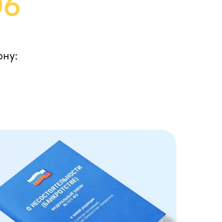
06
ону: