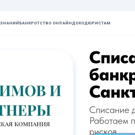
 ЗНАНИЙ
БАНКРОТСТВО ОНЛАЙН
ДОХОД
ЮРИСТАМ
Списа
банкр
Санк
Списание д
Работаем п
рисков.