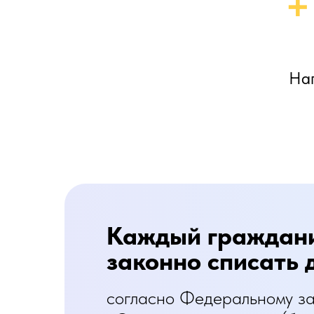
+
Нап
Каждый граждани
законно списать д
согласно Федеральному з