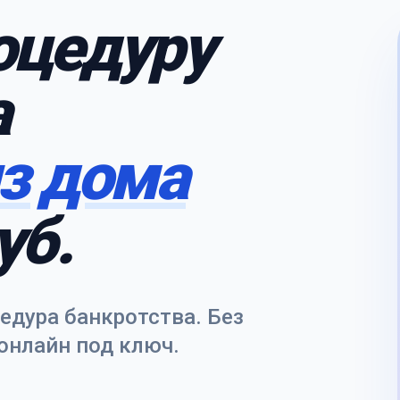
оцедуру
а
из дома
уб.
дура банкротства. Без
 онлайн под ключ.